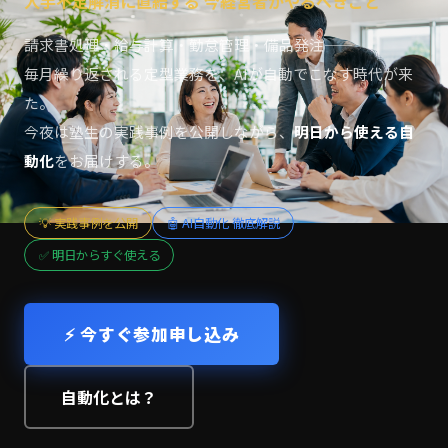
人手不足解消に直結する 今経営者がやるべきこと
請求書処理・給与計算・勤怠管理・備品発注——
毎月繰り返される定型業務を、AIが自動でこなす時代が来
た。
今夜は塾生の実践事例を公開しながら、
明日から使える自
動化
をお届けする。
💡 実践事例を公開
🤖 AI自動化 徹底解説
✅ 明日からすぐ使える
⚡ 今すぐ参加申し込み
自動化とは？