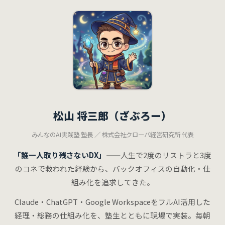
松山 将三郎（ざぶろー）
みんなのAI実践塾 塾長 ／ 株式会社クローバ経営研究所 代表
「誰一人取り残さないDX」
——人生で2度のリストラと3度
のコネで救われた経験から、バックオフィスの自動化・仕
組み化を追求してきた。
Claude・ChatGPT・Google WorkspaceをフルAI活用した
経理・総務の仕組み化を、塾生とともに現場で実装。毎朝