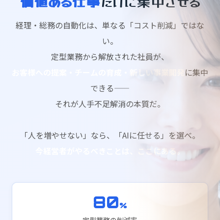
価値ある仕事
だけに集中させる
経理・総務の自動化は、単なる「コスト削減」ではな
い。
定型業務から解放された社員が、
お客様への提案・チームの育成・新しい事業開発
に集中
できる——
それが人手不足解消の本質だ。
「人を増やせない」なら、「AIに任せる」を選べ。
今経営者がやるべきことは、ここにある。
80
%