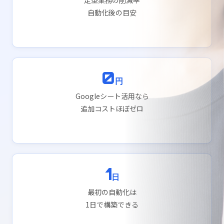
定型業務の削減率
自動化後の目安
0
円
Googleシート活用なら
追加コストほぼゼロ
1
日
最初の自動化は
1日で構築できる