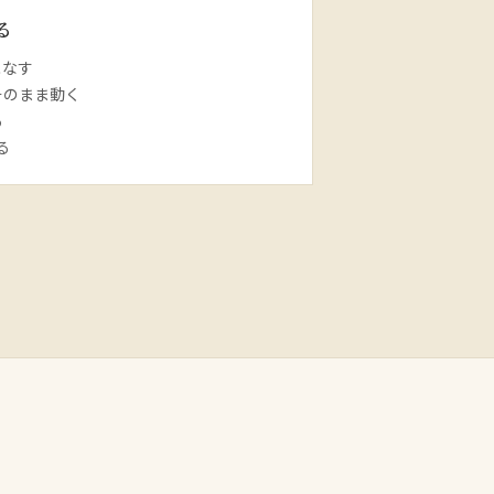
る
こなす
そのまま動く
る
る