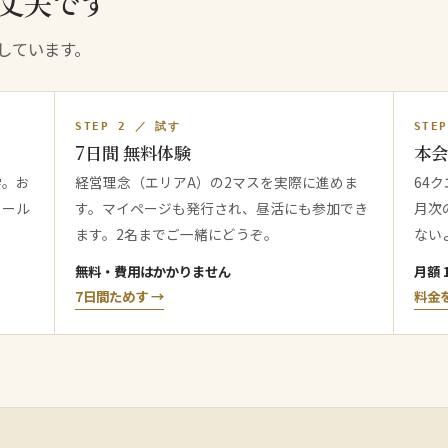
丈夫です
しています。
STEP 2 ／ 試す
STE
7日間 無料体験
本会
学。お
経営理念（エリアA）の2マスを実際に進めま
64
メール
す。マイページも発行され、昼活にも参加でき
月次
ます。2名までご一緒にどうぞ。
ない
無料・費用はかかりません
月額 
7日間ためす →
料金