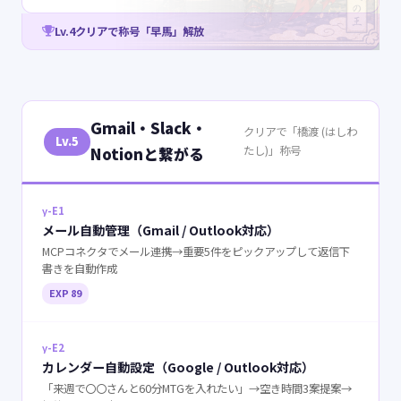
Lv.4クリアで称号「早馬」解放
Gmail・Slack・
クリアで「橋渡 (はしわ
Lv.5
たし)」称号
Notionと繋がる
γ-E1
メール自動管理（Gmail / Outlook対応）
MCPコネクタでメール連携→重要5件をピックアップして返信下
書きを自動作成
EXP 89
γ-E2
カレンダー自動設定（Google / Outlook対応）
「来週で〇〇さんと60分MTGを入れたい」→空き時間3案提案→