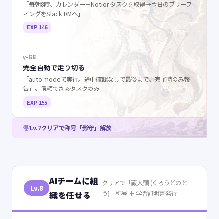
「毎朝8時、カレンダー＋Notionタスクを取得→今日のブリーフ
ィングをSlack DMへ」
EXP 146
γ-G8
完全自動で走り切る
「auto modeで実行。途中確認なしで最後まで。完了時のみ報
告」。信頼できるタスクのみ
EXP 155
Lv.7クリアで称号「影守」解放
AIチームに組
クリアで「蔵人頭 (くろうどのと
Lv.8
う)」称号 ＋ 学習証明書発行
織を任せる