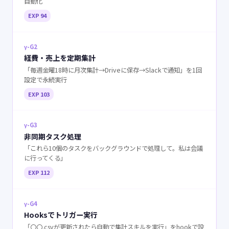
自動化
EXP 94
γ-G2
経費・売上を定期集計
「毎週金曜18時に月次集計→Driveに保存→Slackで通知」を1回
設定で永続実行
EXP 103
γ-G3
非同期タスク処理
「これら10個のタスクをバックグラウンドで処理して。私は会議
に行ってくる」
EXP 112
γ-G4
Hooksでトリガー実行
「〇〇.csvが更新されたら自動で集計スキルを実行」をhookで設