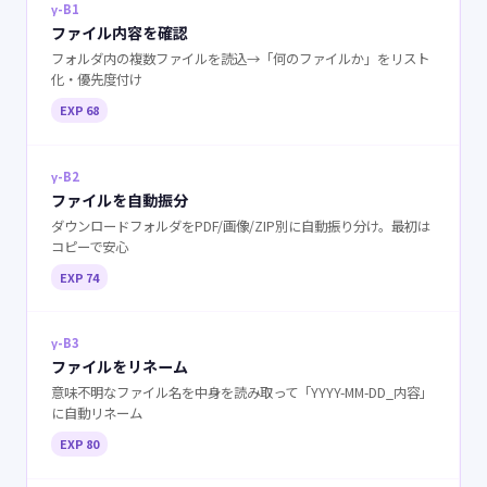
γ-B1
ファイル内容を確認
フォルダ内の複数ファイルを読込→「何のファイルか」をリスト
化・優先度付け
EXP 68
γ-B2
ファイルを自動振分
ダウンロードフォルダをPDF/画像/ZIP別に自動振り分け。最初は
コピーで安心
EXP 74
γ-B3
ファイルをリネーム
意味不明なファイル名を中身を読み取って「YYYY-MM-DD_内容」
に自動リネーム
EXP 80