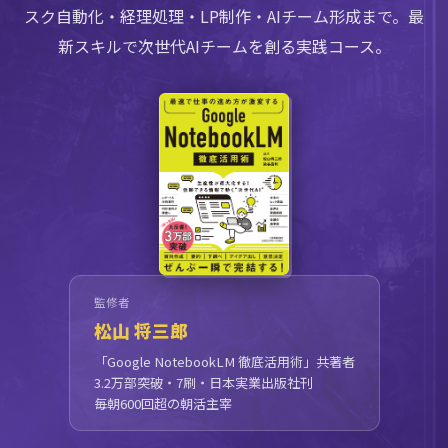
スク自動化・経理処理・LP制作・AIチーム形成まで。最
新スキルで次世代AIチームを創る実践コース。
監修者
松山 将三郎
「Google NotebookLM 徹底活用術」共著者
3.2万部突破・7刷・日本実業出版社刊
毎朝600回超の朝活主宰