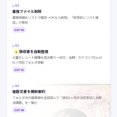
γ-B4
重複ファイル削除
重複候補をリストで確認→OKなら削除。「削除前にリスト確
認」が鉄則
EXP 86
γ-B5
領収書を自動整理
★
大量のレシート画像を読み取り→日付・金額・カテゴリでExcel
化＋月別フォルダ移動
EXP 91
γ-B6
複数文書を横断要約
フォルダ内の議事録を全部読んで「過去3ヶ月の決定事項と未解
決課題」を一覧化
EXP 99