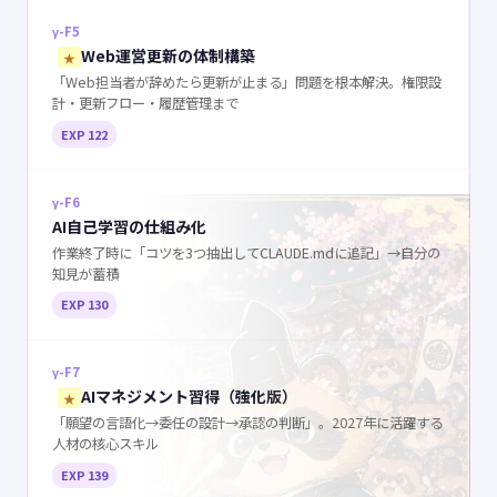
γ-F5
Web運営更新の体制構築
★
「Web担当者が辞めたら更新が止まる」問題を根本解決。権限設
計・更新フロー・履歴管理まで
EXP 122
γ-F6
AI自己学習の仕組み化
作業終了時に「コツを3つ抽出してCLAUDE.mdに追記」→自分の
知見が蓄積
EXP 130
γ-F7
AIマネジメント習得（強化版）
★
「願望の言語化→委任の設計→承認の判断」。2027年に活躍する
人材の核心スキル
EXP 139