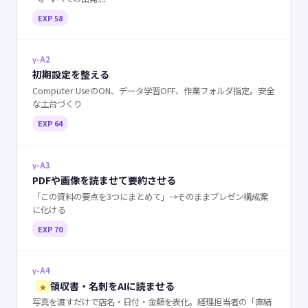
EXP 58
γ-A2
初期設定を整える
Computer UseのON、データ学習OFF、作業フォルダ指定。安全
な土台づくり
EXP 64
γ-A3
PDFや画像を読ませて要約させる
「この資料の要点を3つにまとめて」→そのままプレゼン構成案
に化ける
EXP 70
γ-A4
領収書・名刺をAIに読ませる
★
写真を渡すだけで店名・日付・金額を表化。経理担当者の「直結